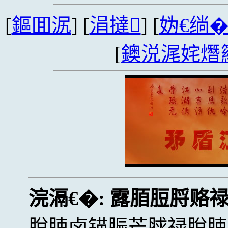
[
鏂囬泦
] [
涓撻
] [
妫€绱
[
鐭涚浘姹熸
浣滆€�:
露脜脰脟赂
脫脨卤锚脤芒脙禄脫脨