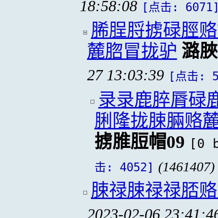
18:58:08
[点击: 6071
脪脭脟掳碌脛赂
麓脗冒拢驴
潞脥
27 13:03:39
[点击: 5
录录鹿脺脣碌
脷隆拢脨脼赂
掳脽脰帽09
[0 
(1461407)
击: 4052]
脨禄脨禄禄脴赂
2023-02-06 23:41:4