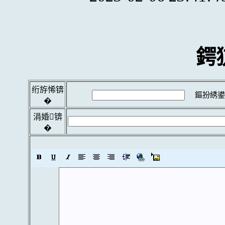
鍔
绗斿悕锛
鏂扮綉鍙
�
涓婚锛
�