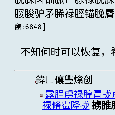
脮脧驴矛脪禄脛锚脕脣
]
嚮:6848
不知何时可以恢复，
鍏ㄩ儴璺熻创
露脭虏禄脝冒拢
禄脩霉隆拢
掳脽