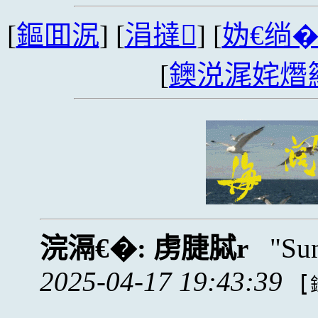
[
鏂囬泦
] [
涓撻
] [
妫€绱
[
鐭涚浘姹熸
浣滆€�:
虏脻脦r
Su
2025-04-17 19:43:39
[