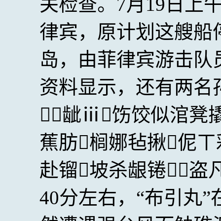
关检查。7月19日上
律宾，原计划这艘船
岛，由菲律宾游击队
资料显示，还有两名
龇ⅲ饬饺似涫凳
蕉肪榈娜毡揪伲ㄒ
赴镏坡杀龈锩盗凡
40分左右，“布引丸