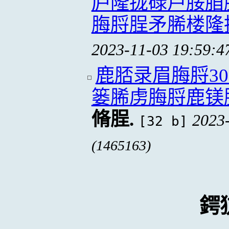
庐隆拢碌芦脮脜
脢脟脭矛脪楼隆
2023-11-03 19:59:4
鹿脴录眉脢脟3
篓脪虏脢脟鹿镁
脩脭.
2023
[32 b]
(1465163)
鍔