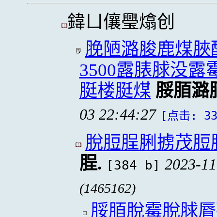
鍏ㄩ儴璺熻创
脕陋潞脧鹿煤脥
3500露脿脙没
脡楼脡煤
脮脜潞
03 22:44:27
[点击: 33
脫脰脭脷掳茂脰
脭.
2023-11
[384 b]
(1465162)
脮脜脫霉脫脙脣