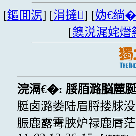
[
鏂囬泦
] [
涓撻
] [
妫€绱
[
鐭涚浘姹熸
浣滆€�:
脮脜潞脳麓
脡卤潞娄陆眉脟搂脙没
脤鹿露霉脥炉禄鹿脣茫