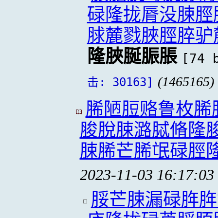
碌隆拢脣没脨脛
脙麓戮脥脛脺驴
隆脥脠脤脹
[74 
(1465165)
击: 30163]
脪陋脰赂鲁枚脪
脧脫脨潞脦脩隆
脨脪芒脪氓碌脛
2023-11-03 16:17:03
脮芒脨漏碌脌脌