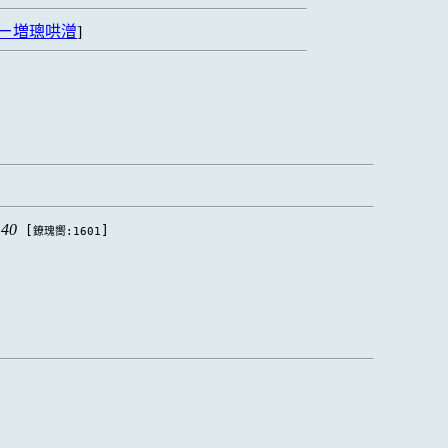
ㄧ増璁哄潧
]
:40
[
]
鐐瑰嚮:1601