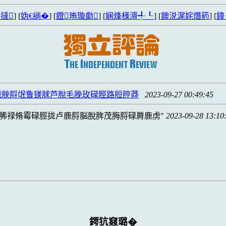
撻
] [
妫€绱�
] [
鐙珛璇勮
] [
娴烽様澶╃┖
] [
鐭涚浘姹熸箹
] [
鍏
戮脥脟氓鲁镁脙芦脫毛脕玫碌脛路脰脝莽
2023-09-27 00:49:45
脪禄脩霉碌脛拢卢鹿脟脳脫脌茂脢脟碌脣鹿虏
2023-09-28 13:10
鍔犺窡璐�