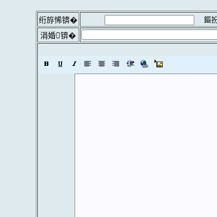
鏂扮
绗斿悕锛�
涓婚锛�