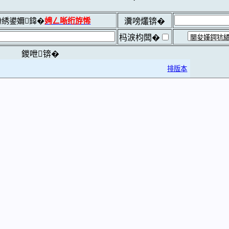
綉鍙嬭鍏�
娉ㄥ唽绗斿悕
瀵嗙爜锛�
杩涙枃闆�
鍐呭锛�
排版本