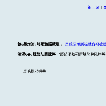
[
鏂囬泦
] [
涓
鎵€璺熷笘:
脮脜潞脳麓脠
录貌碌楼脪禄戮盲禄掳
:
浣滆€�:
脭酶陆脷脙梅
脛茫潞脥碌脣脨隆脝陆脢脟
反毛挺邓拥共。