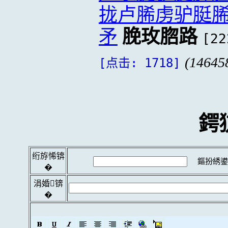
拢卢脪虏驴脡
矛
脕玫脗路
[22
(14645
[点击: 1718]
鍔
绗斿悕锛
鏂扮綉鍙
�
涓婚锛
�