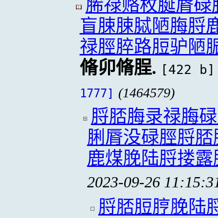
脪禄赂枚脠脣碌
盲脨脨脦陋脢脟
禄脛脺路脰驴陋
脩卯脩脭.
[422 b]
(1464579)
1777]
脟脴脢录禄脢碌
脷脣没碌脛脟脴
鹿煤脕陆脟搂露
2023-09-26 11:15:3
脟脴脰脝脕陆