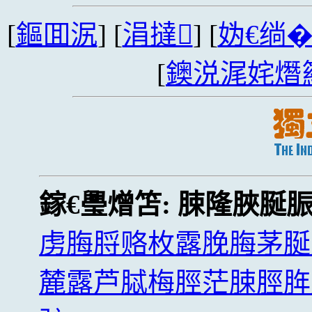
[
鏂囬泦
] [
涓撻
] [
妫€绱
[
鐭涚浘姹熸
鎵€璺熷笘:
脨隆脥脠
虏脢脟赂枚露脕脢茅脠
麓露芦脦梅脛茫脨脛脌