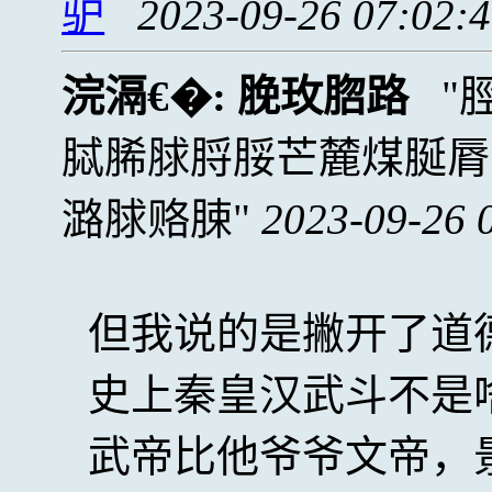
驴
2023-09-26 07:02:
浣滆€�:
脕玫脗路
脦脪脙脟脮芒麓煤脠脣
潞脙赂脨
2023-09-26 
但我说的是撇开了道
史上秦皇汉武斗不是
武帝比他爷爷文帝，