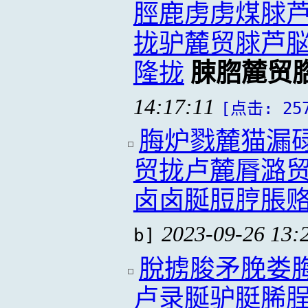
脛鹿虏虏煤脙
拢驴麓贸脙芦脳
隆拢
脨脗麓贸
14:17:11
[点击: 25
脢炉戮麓猫漏
贸拢卢麓脣潞
卤卤脠脰脝脹
2023-09-26 13:
b]
脫掳脧矛脕娄
卢录脠驴脡脪