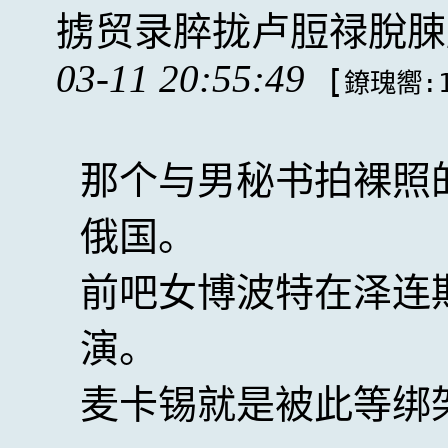
掳贸录脺拢卢脰禄脫脨
03-11 20:55:49
[
鐐瑰嚮:1
那个与男秘书拍裸照
俄国。
前吧女博波特在泽连
演。
麦卡锡就是被此等绑