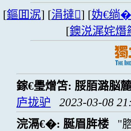
[
鏂囬泦
] [
涓撻
] [
妫€绱
[
鐭涚浘姹熸
鎵€璺熷笘:
脮脜潞脳
庐拢驴
2023-03-08 21
浣滆€�:
脠眉脌楼