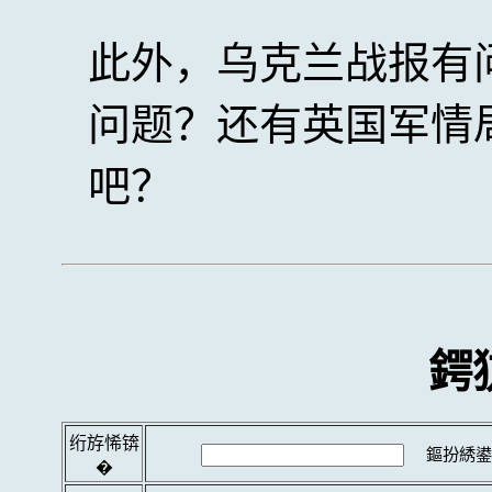
此外，乌克兰战报有
问题？还有英国军情
吧？
鍔
绗斿悕锛
鏂扮綉鍙
�