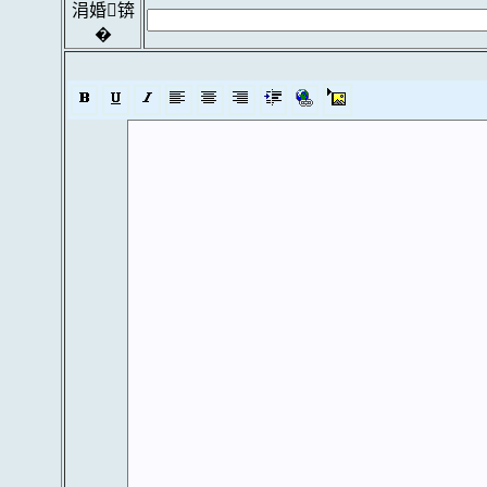
涓婚锛
�