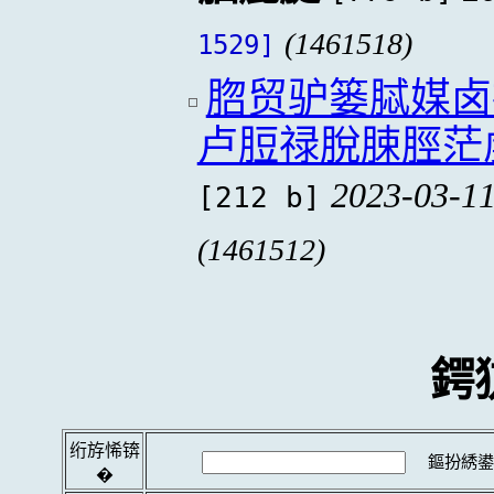
(1461518)
1529]
脗贸驴篓脦媒卤
卢脰禄脫脨脛茫
2023-03-11
[212 b]
(1461512)
鍔
绗斿悕锛
鏂扮綉鍙
�