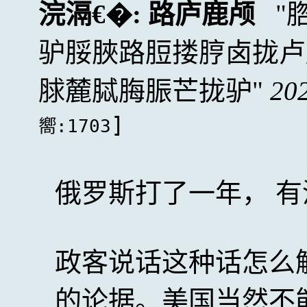
浣滆€�:
路庐鹿颅
驴脮脥路脰搂脝卤拢卢
脙麓脦脢脤芒拢驴
20
]
嚮:1703
俄罗斯打了一年， 有
政客说话这种话怎么
的论据。美国当然不