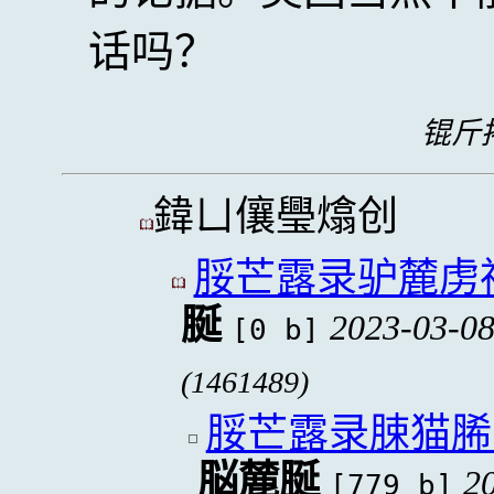
话吗？
锟斤拷
鍏ㄩ儴璺熻创
脮芒露录驴麓虏
脠
2023-03-08
[0 b]
(1461489)
脮芒露录脨猫脪
脳麓脠
2
[779 b]