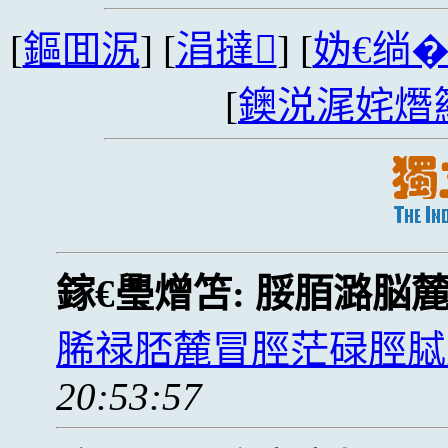
[
鏂囬泦
] [
涓撻
] [
妫€绱
[
鐭涚浘姹熸
鎵€璺熷笘:
脮脜潞脳
脪禄脴麓冒脛茫碌脛脦
20:53:57