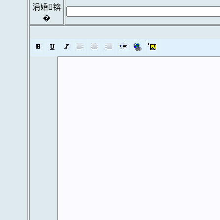
涓婚锛
�