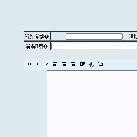
鏂扮
绗斿悕锛�
涓婚锛�