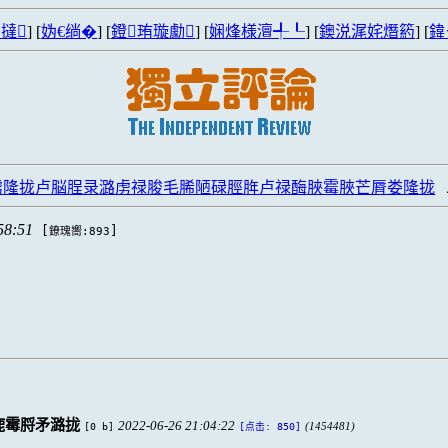
撻
] [
妫€绱�
] [
鐙珛璇勮
] [
娴烽様澶╃┖
] [
鐭涚浘姹熸箹
] [
鍏
掳隆拢卢脳脭录潞虏禄脧毛脪陋碌脛脌卢禄酶脥霉脥芒脣娄隆拢
58:51
[
]
鐐瑰嚮:893
。
鹿霉脟矛潞拢
2022-06-26 21:04:22
[0 b]
(1454481)
[点击: 850]