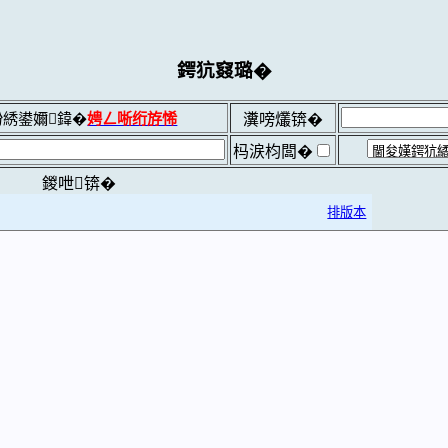
鍔犺窡璐�
綉鍙嬭鍏�
娉ㄥ唽绗斿悕
瀵嗙爜锛�
杩涙枃闆�
鍐呭锛�
排版本