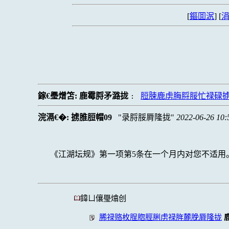
[
鏂囬泦
] [
涓
鎵€璺熷笘:
鹿霉脟矛潞拢
脰脨鹿虏脢脟脮忙禄碌
:
浣滆€�:
掳脽脰帽09
录脟脮脣隆拢
2022-06-26 10:
《江湖坛规》第一项第5条在一个月内对您不适用
鍏ㄩ儴璺熻创
脪禄赂枚脭脗脛脷虏禄脌麓脕脣隆拢