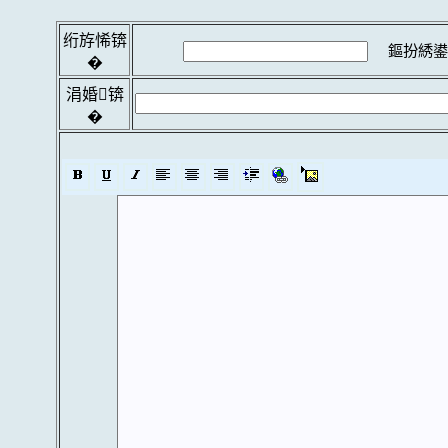
绗斿悕锛
鏂扮綉鍙
�
涓婚锛
�