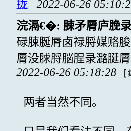
拢
2022-06-26 05:10:
浣滆€�:
脨矛脣庐脕
碌脨脠脣卤禄脟媒赂脧
脣没脙脟脳脭录潞脠脣
2022-06-26 05:18:28
[
两者当然不同。