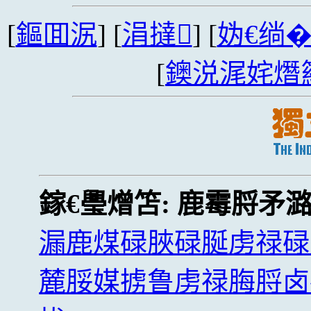
[
鏂囬泦
] [
涓撻
] [
妫€绱
[
鐭涚浘姹熸
鎵€璺熷笘:
鹿霉脟矛
漏鹿煤碌脥碌脠虏禄碌
麓脮媒掳鲁虏禄脢脟卤