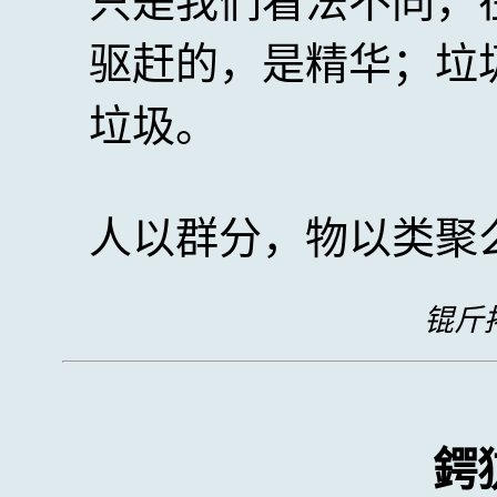
只是我们看法不同，
驱赶的，是精华；垃
垃圾。
人以群分，物以类聚
锟斤拷
鍔