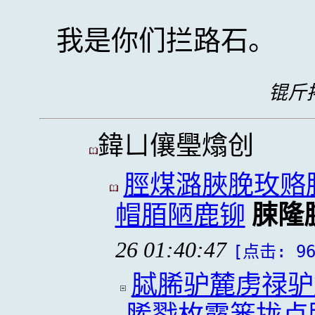
我是你们拦路石。
锟斤拷
鍏ㄩ儴璺熻创
脛煤潞脥脕玫赂
帽脜陋鹿铆
脨隆
26 01:40:47
[点击: 96
脦脪驴麓虏禄驴