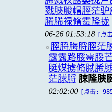
脪戮枚露篓拢卢
戮脥脧帽脛茫驴
脪脪禄脩霉隆拢
06-26 01:53:18
[点击
脛脟脢脟脛茫
露露路脮霉脮
脡煤掳脩脦脪
茫脙脟
脨隆脥
02:02:00
[点击: 98