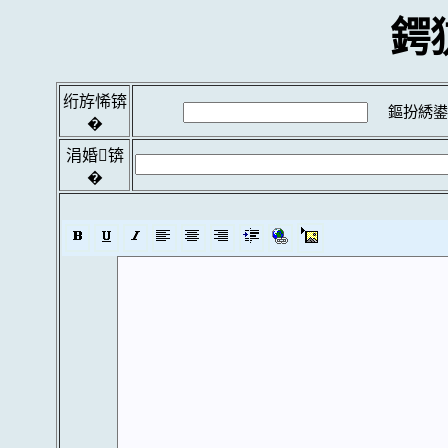
鍔
绗斿悕锛
鏂扮綉鍙
�
涓婚锛
�