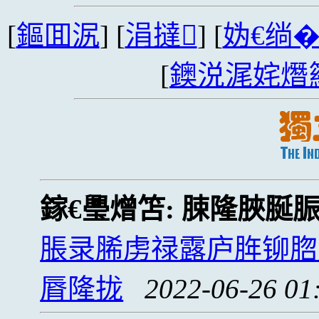
[
鏂囬泦
] [
涓撻
] [
妫€绱
[
鐭涚浘姹熸
鎵€璺熷笘:
脨隆脥脠
脹录脪虏禄露庐脌铆脗
脣隆拢
2022-06-26 01