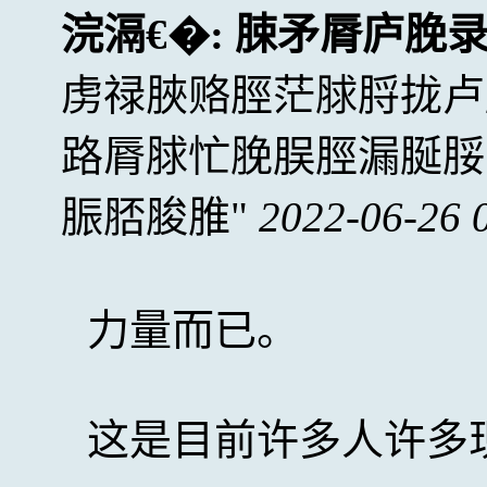
浣滆€�:
脨矛脣庐脕
虏禄脥赂脛茫脙脟拢卢
路脣脙忙脕脵脛漏脠脮
脤脴脧脽
2022-06-26 
力量而已。
这是目前许多人许多