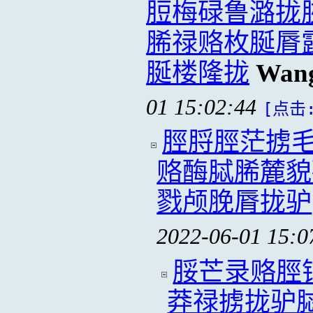
脰梅碌鲁潞拢
脪禄赂枚脠脣
脠楼隆拢
Wang
01 15:02:44
[点击:
脛脟脛茫掳
赂酶脦脪麓貌
戮颅脕脣拢驴
2022-06-01 15:0
脮芒录赂脛
莽禄掳拢驴