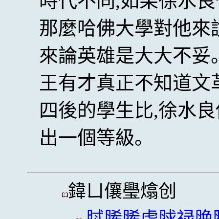
時代不同,如果徐水良
那麼哈佛大學對他來
來論英雄是大大不妥
王有才真正不知道文
四後的學生比,徐水
出一個等級。
鍏ㄩ儴璺熻创
脦脪脪虏脙禄脕