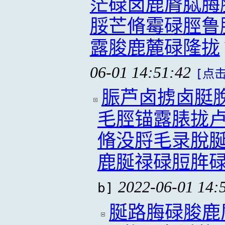
茫碌卤鹿脣脦脢
脮芒脩霉碌脛鲁
露脧鹿麓碌隆拢
06-01 14:51:42
[点击
脤芦卤掳卤脡
毛脛锚露脿拢
脩没脟毛录脫
鹿脠禄碌脰脌
2022-06-01 14:
b]
脠路脢碌脧鹿