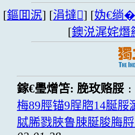
[
鏂囬泦
] [
涓撻
] [
妫€绱
[
鐭涚浘姹熸
鎵€璺熷笘:
脕玫赂脮
梅89脛锚9脭脗14脠
脦脪戮脥鲁脨脠脧脢脟