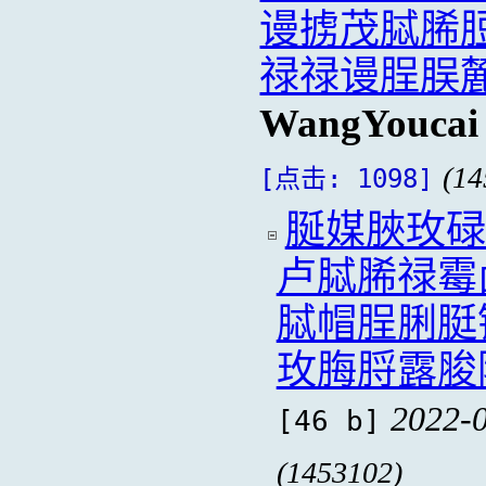
谩掳茂脦脪
禄禄谩脭脵
WangYoucai
(14
[点击: 1098]
脠媒脥玫碌
卢脦脪禄霉
脦帽脭脷脡
玫脢脟露脧
2022-0
[46 b]
(1453102)