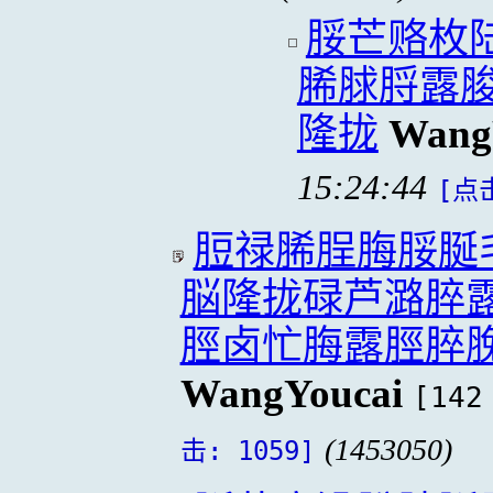
脮芒赂枚
脪脙脟露
隆拢
Wang
15:24:44
[点击
脰禄脪脭脢脮脠
脳隆拢碌芦潞脺
脛卤忙脢露脛脺
WangYoucai
[142
(1453050)
击: 1059]