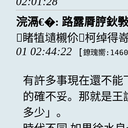
02:01:28
浣滆€�:
路露脣脝鈥
睹犆壝櫬伱柯绰得嵜
01 02:44:22
[
鐐瑰嚮:146
有許多事現在還不能
的確不妥。那就是王
多少」。