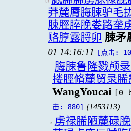
莽麓脣脢脨驴毛
脨脛脺脕娄路垄
赂脝露脟卯
脨矛
01 14:16:11
[点击: 10
脢脨鲁隆戮颅录
搂脛脩麓贸录脪
WangYoucai
[0 
(1453113)
击: 880]
虏禄脪陋麓碌脕