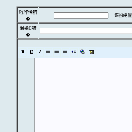
绗斿悕锛
鏂扮綉鍙
�
涓婚锛
�