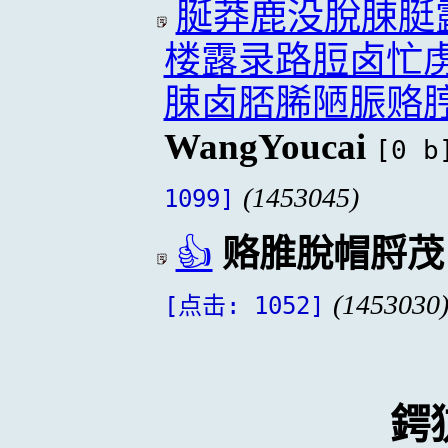
脠莽鹿没脫脨脡
楼露录路脰卤忙
脨卤脴脪陋脤赂
WangYoucai
[0 b
(1453045)
1099]
👍
赂脽脫帽脟茂
(1453030
[点击: 1052]
鍔