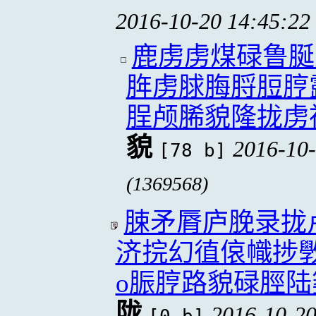
2016-10-20 14:45:22
鹿虏虏煤碌鲁脠
脌虏脙脢脟脰脝
脭颅脪貌隆拢虏
貌
2016-10-
[78 b]
(1369568)
脨矛脣庐脕录拢
济捖幻徝偯幟捗
o脤脝路貌碌脛陆
陇
2016-10-20