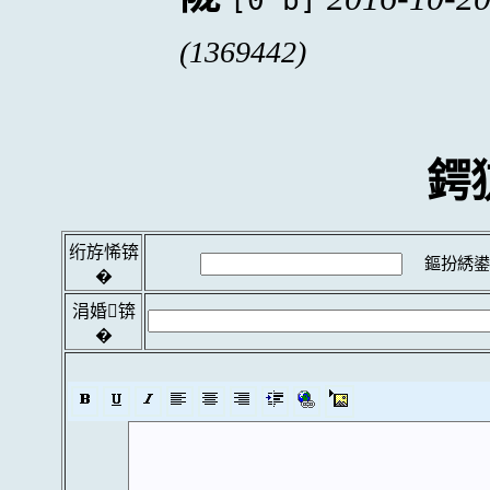
[0 b]
(1369442)
鍔
绗斿悕锛
鏂扮綉鍙
�
涓婚锛
�