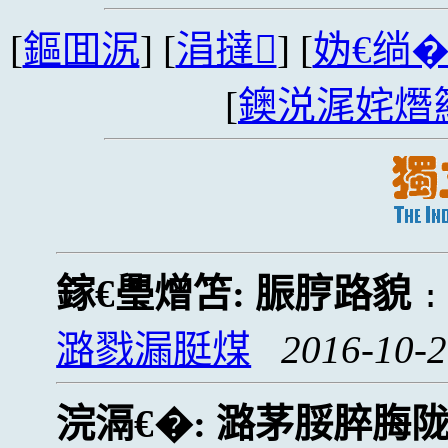
[
鏂囬泦
] [
涓撻
] [
妫€绱
[
鐭涚浘姹熸
鎵€璺熷笘:
脤脝路貌
潞戮漏脡煤
2016-10-2
浣滆€�:
潞茅脮脺脢