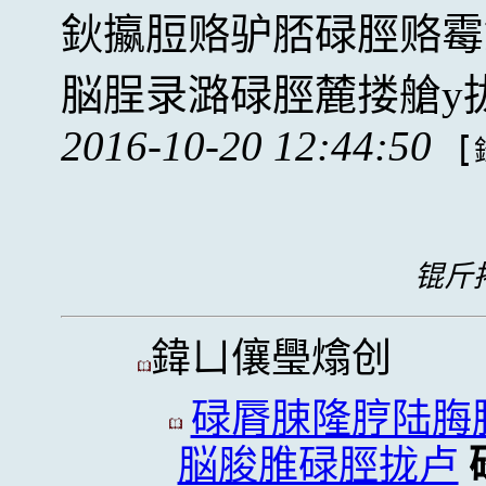
鈥攍脰赂驴脴碌脛赂霉
脳脭录潞碌脛麓搂艙y
2016-10-20 12:44:50
[
锟斤拷
鍏ㄩ儴璺熻创
碌脣脨隆脝陆脢
脳脧脽碌脛拢卢