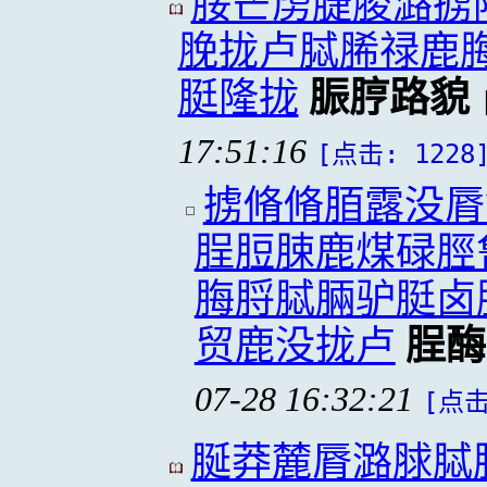
脮芒虏脻脧潞掳
脕拢卢脦脪禄鹿
脡隆拢
脤脝路貌
17:51:16
[点击: 1228
掳脩脩脜露没脣
脭脰脨鹿煤碌脛
脢脟脦脼驴脡卤
贸鹿没拢卢
脭酶
07-28 16:32:21
[点击
脠莽麓脣潞脙脦