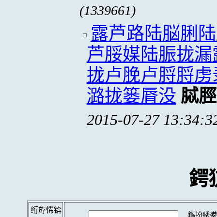
(1339661)
露芦路陆脳脷陆
芦脮媒陆脤拢漏
拢卢脕卢脟脟虏
潞拢篓脣没
脦脛
2015-07-27 13:34:3
鍔
绗斿悕锛
鏂扮綉鍙