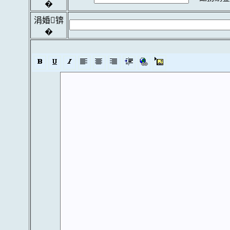
�
涓婚锛
�