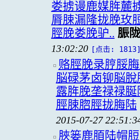
娄掳谩鹿媒脌麓
脣脨漏隆拢脕玫
脛脕娄脕驴..
脤
13:02:20
[点击: 1813
赂脛脕录脝脮脢
脳碌茅卤铆脳脫
露脌脕垄禄禄脠
脛脨脗脛拢脢陆
2015-07-27 22:51:3
脥篓鹿脜陆帽脰