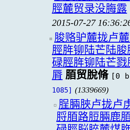
脛麓贸录没脢露
2015-07-27 16:36:2
脧赂驴麓拢卢麓
脛脌铆陆芒陆脧
碌脛脌铆陆芒戮
脣
脜贸脫脩
[0 b
(1339669)
1085]
脭脼脥卢拢卢
脟脜路脰脼鹿
碌脛脳脺麓煤