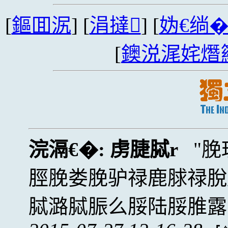
[
鏂囬泦
] [
涓撻
] [
妫€绱
[
鐭涚浘姹熸
浣滆€�:
虏脻脦r
脕
脛脕娄脕驴禄鹿脙禄脫
脦潞脦脤么脮陆脮脽露