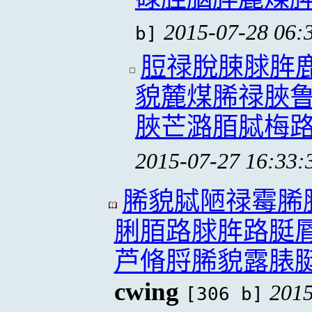
2015-07-28 06:
b]
脰禄脫脨脙脌
貌麓煤脪禄脥
脥芒潞脜脦梅
2015-07-27 16:33:
脪貌脦陋禄霉脪
脷脜路脙脌路脡
芦脩脟脪貌露脿
cwing
2015
[306 b]