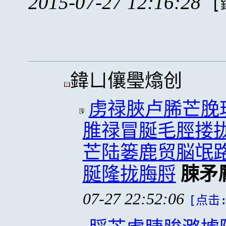
2015-07-27 12:16:28
[
鍏ㄩ儴璺熻创
虏禄脥卢脪芒脕
脽禄冒脠毛脛搂
芒陆篓鹿贸脳氓
脠隆拢脢脟
脨矛
07-27 22:52:06
[点击: