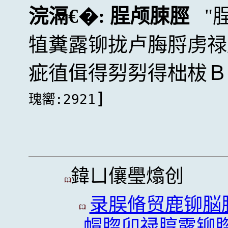
浣滆€�:
脭颅脨脛
犆糞露铆拢卢脢脟虏禄
疵徝偮得劽劽得柮柭Ｂ
]
瑰嚮:2921
鍏ㄩ儴璺熻创
录脵脩贸鹿铆脳
帽脗卯禄脝露铆