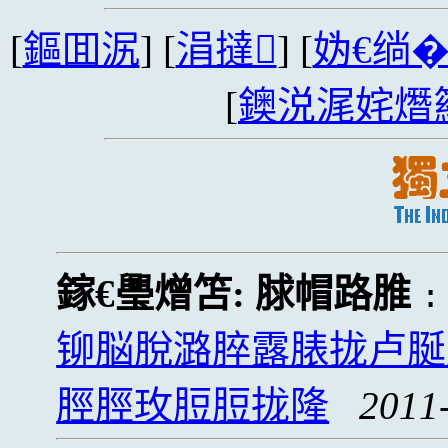
[
鏂囬泦
] [
涓撻
] [
妫€绱
[
鐭涚浘姹熸
鎵€璺熷笘:
脙帽路脽
铆脳脫潞脺露脿拢卢脠
脛脛玫脰脰拢隆
2011