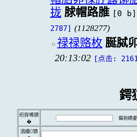
拢
脙帽路脽
[0 b]
(1128277)
2787]
禄禄赂枚
脠脦
20:13:02
[点击: 216
鍔
绗斿悕锛
鏂扮綉鍙
�
涓婚锛