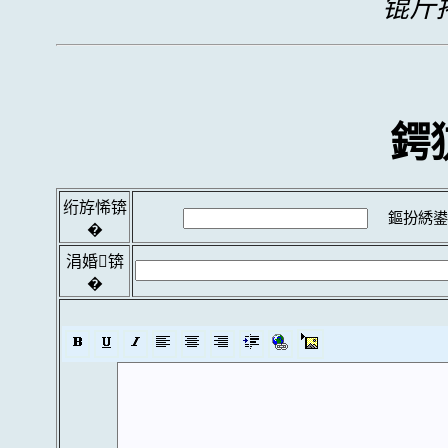
锟斤拷
鍔
绗斿悕锛
鏂扮綉鍙
�
涓婚锛
�