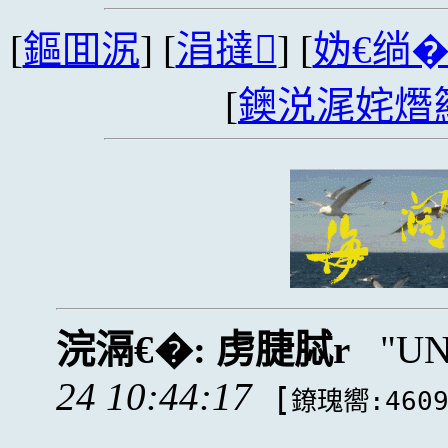
[
鏂囬泦
] [
涓撻
] [
妫€绱
[
鐭涚浘姹熸
浣滆€�:
虏脻脦r
UN
24 10:44:17
[
鐐瑰嚮:460