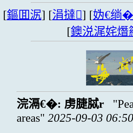
[
鏂囬泦
] [
涓撻
] [
妫€绱
[
鐭涚浘姹熸
浣滆€�:
虏脻脦r
Pe
areas
2025-09-03 06:5