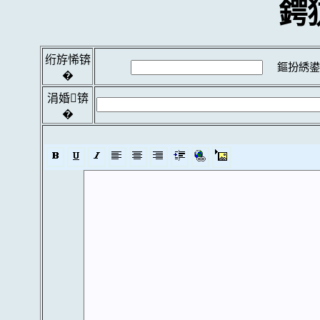
鍔
绗斿悕锛
鏂扮綉鍙
�
涓婚锛
�