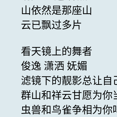
山依然是那座山
云已飘过多片
看天镜上的舞者
俊逸 潇洒 妩媚
滤镜下的靓影总让自
群山和祥云甘愿为你
虫兽和鸟雀争相为你