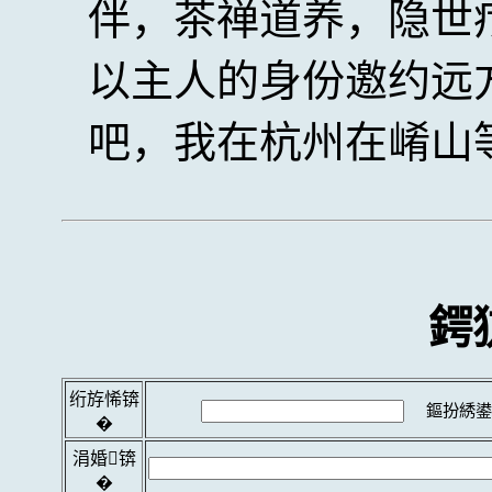
伴，茶禅道养，隐世
以主人的身份邀约远
吧，我在杭州在崤山
鍔
绗斿悕锛
鏂扮綉鍙
�
涓婚锛
�