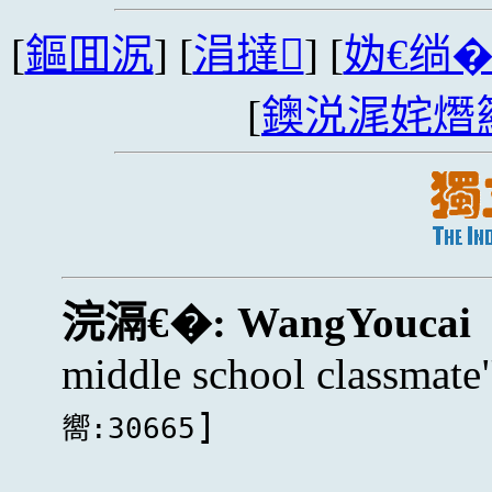
[
鏂囬泦
] [
涓撻
] [
妫€绱
[
鐭涚浘姹熸
浣滆€�:
WangYoucai
middle school classmate
]
嚮:30665