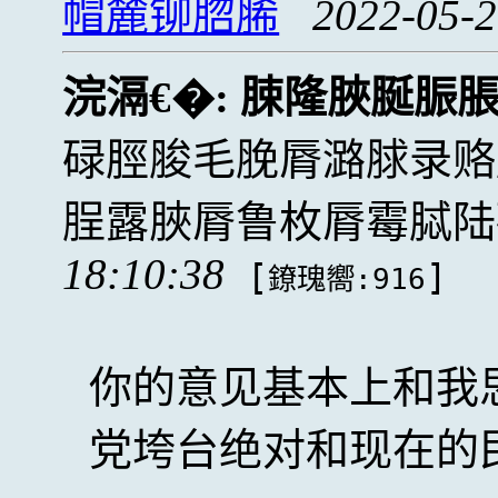
帽麓铆脗脪
2022-05-2
浣滆€�:
脨隆脥脠脤
碌脛脧毛脕脣潞脙录赂
脭露脥脣鲁枚脣霉脦陆
18:10:38
[
]
鐐瑰嚮:916
你的意见基本上和我
党垮台绝对和现在的