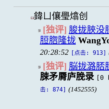
鍏ㄩ儴璺熻创
[独评]
脧拢脥没
脰脗隆拢
WangYo
20:28:52
[点击: 913]
[独评]
脳拢潞脴
脨矛脣庐脕录
[0 
(1452555)
击: 874]