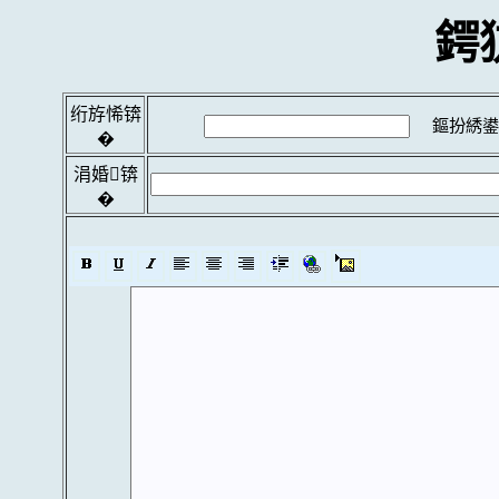
鍔
绗斿悕锛
鏂扮綉鍙
�
涓婚锛
�