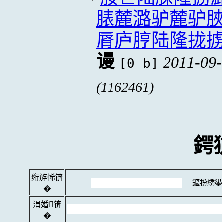
脿麓潞驴麓驴
脣庐脝陆隆拢
谩
2011-09-
[0 b]
(1162461)
鍔
绗斿悕锛
鏂扮綉鍙
�
涓婚锛
�