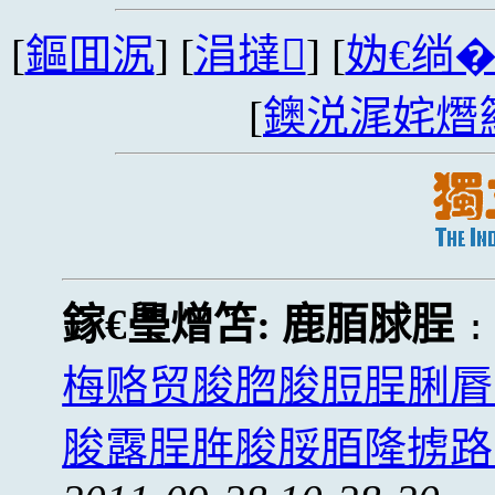
[
鏂囬泦
] [
涓撻
] [
妫€绱
[
鐭涚浘姹熸
鎵€璺熷笘:
鹿脜脙脭
梅赂贸脧脗脧脰脭脷脣
脧露脭脌脧脮脜隆掳路