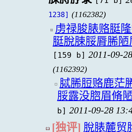
[71 b]
(1162382)
1238]
虏禄脧脿赂脡隆
脡脫脨脮脣脪陋
2011-09-28
[159 b]
(1162392)
脦脪脰赂鹿茫
脮露没脗眉脩
2011-09-28 13:
b]
[独评]
脫脿麓贸