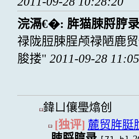
2011-09-28 10:28:20
浣滆€�:
脌猫脨脟脝
禄陇脰脨脭颅禄陋鹿贸
脧搂
2011-09-28 11:0
鍏ㄩ儴璺熻创
[独评]
麓贸脌脡
脨脟脝录
2