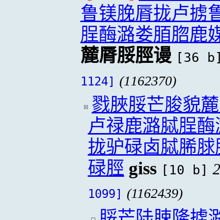
鲁镁脕脣拢卢掳
脭酶潞娄脜脗鹿
麓脣脮脛谩
[36 b
(1162370)
1124]
戮脥脮芒脧貌麓
卢禄鹿潞脦脭酶
拢驴碌卤脦脪脙
碌脛
giss
2
[10 b]
(1162439)
1099]
脮芒陆脨隆掳