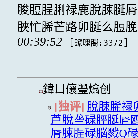
脧脰脭脷禄鹿脫脨脠脣
脥忙脪芒路卯脠么脰脕
00:39:52
[
]
鐐瑰嚮:3372
鍏ㄩ儴璺熻创
[独评]
脫脨脪禄
芦脫垄碌脛脠脣
脣脨脭碌脳戮Q碌