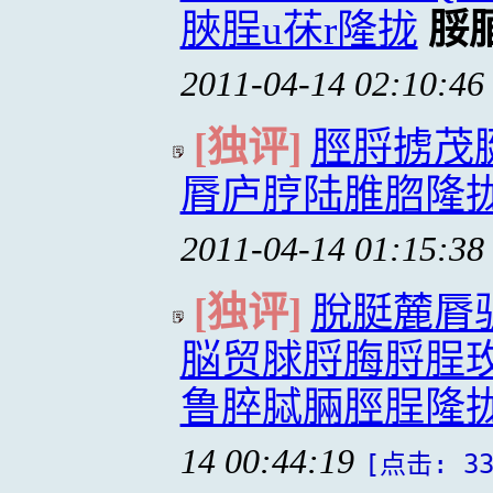
脥脭u茠r隆拢
脮
2011-04-14 02:10:46
[独评]
脛脟掳茂
脣庐脝陆脽脗隆
2011-04-14 01:15:38
[独评]
脫脡麓脣
脳贸脙脟脢脟脭
鲁脺脦脼脛脭隆
14 00:44:19
[点击: 33