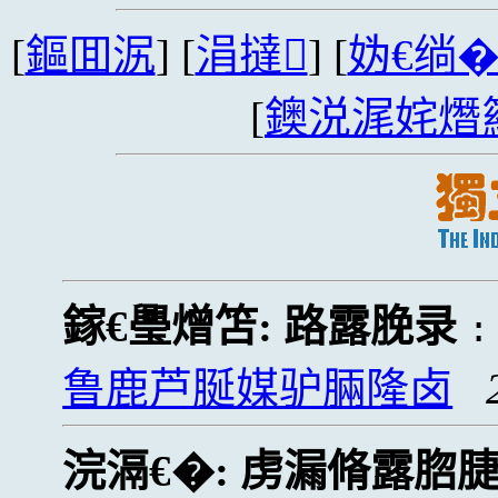
[
鏂囬泦
] [
涓撻
] [
妫€绱
[
鐭涚浘姹熸
鎵€璺熷笘:
路露脕录
鲁鹿芦脠媒驴脼隆卤
浣滆€�:
虏漏脩露脗