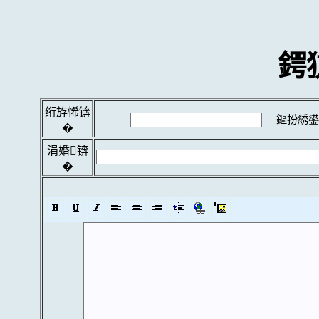
鍔
绗斿悕锛
鏂扮綉鍙
�
涓婚锛
�