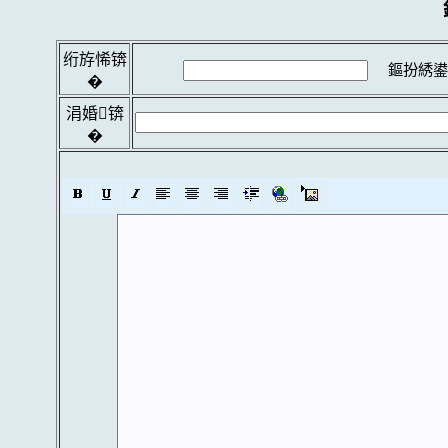
绗斿悕锛
鏂扮綉鍙
�
涓婚锛
�