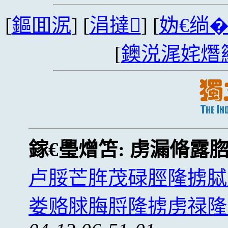
[
鏂囬泦
] [
涓撻
] [
妫€绱
[
鐭涚浘姹熸
鎵€璺熷笘:
虏漏脩露
卢脮芒脌茂碌脛隆掳脦
娄赂脙脢脟隆掳虏禄隆