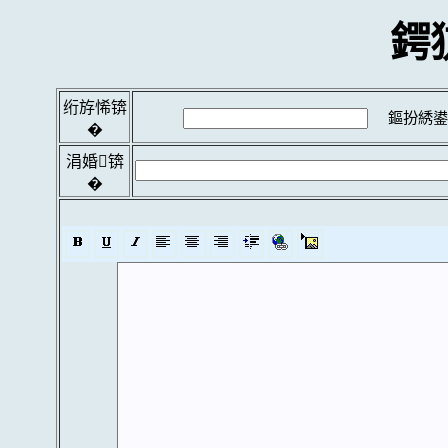
鍔
绗斿悕锛
鏂扮綉鍙
�
涓婚锛
�