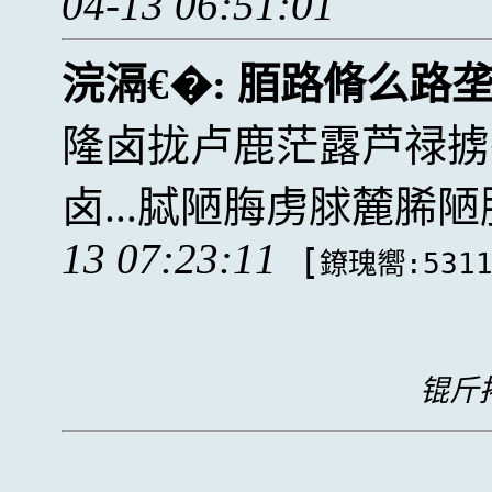
04-13 06:51:01
浣滆€�:
脜路脩么路
隆卤拢卢鹿茫露芦禄掳
卤...脦陋脢虏脙麓脪
13 07:23:11
[
鐐瑰嚮:531
锟斤拷